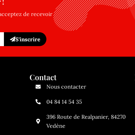
 !
acceptez de recevoir
S'inscrire
Contact
Nous contacter
04 84 14 54 35
396 Route de Realpanier, 84270
Vedène