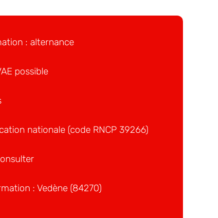
ation : alternance
AE possible
s
cation nationale (code RNCP 39266)
consulter
ormation : Vedène (84270)