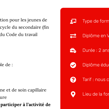
tion pour les jeunes de
Type de form
 cycle du secondaire (fin
 du Code du travail
Diplôme en V
Durée : 2 an
le de :
Diplôme édu
Tarif : nous 
e et de soin capillaire
Lieu de la f
fure
participer à l’activité de